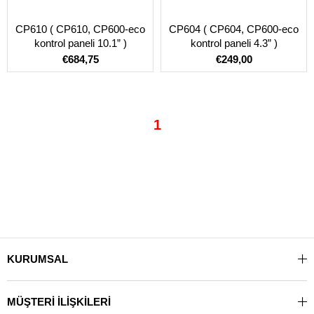
CP610 ( CP610, CP600-eco
CP604 ( CP604, CP600-eco
kontrol paneli 10.1” )
kontrol paneli 4.3” )
€684,75
€249,00
1
KURUMSAL
MÜŞTERİ İLİŞKİLERİ