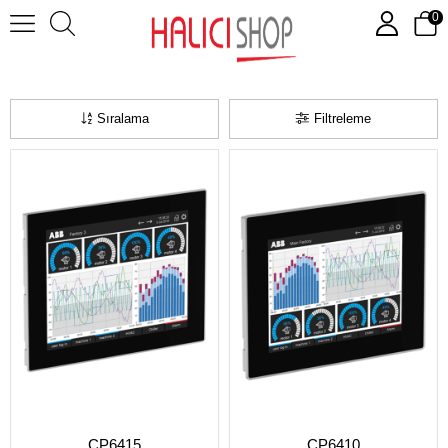
0
HMI
Sıralama
Filtreleme
CP6415
CP6410