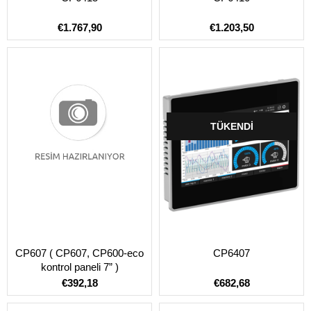
€1.767,90
€1.203,50
TÜKENDI
CP607 ( CP607, CP600-eco
CP6407
kontrol paneli 7” )
€392,18
€682,68