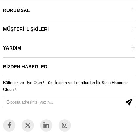
Ürün adı:
Frekans dönüştürücü
KURUMSAL
Sınıflandırma
Ürün Serisi:
ACS150
MÜŞTERİ İLİŞKİLERİ
YARDIM
BİZDEN HABERLER
Bültenimize Üye Olun ! Tüm İndirim ve Fırsatlardan İlk Sizin Haberiniz
Olsun !