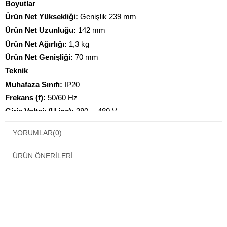
Boyutlar
Ürün Net Yüksekliği:
Genişlik 239 mm
Ürün Net Uzunluğu:
142 mm
Ürün Net Ağırlığı:
1,3 kg
Ürün Net Genişliği:
70 mm
Teknik
Muhafaza Sınıfı:
IP20
Frekans (f):
50/60 Hz
Giriş Voltajı (U inç):
380… 480 V
Montaj tipi:
Dolap / Duvar montajı
YORUMLAR
(0)
Faz Sayısı:
3
Çıkış Akımı, Hafif Aşırı Yük Kullanımı:
5,6 A
ÜRÜN ÖNERILERI
Çıkış Akımı, Normal Kullanım:
5,6 A
Çıkış Gücü, Hafif Aşırı Yük Kullanımı:
2,2 kW
Çıkış Gücü, Normal Kullanım:
2,2 kW
Ek bilgi
Ürün Ana Tipi:
ACS150