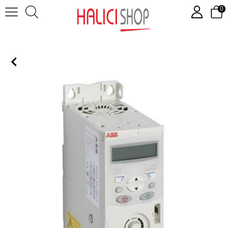
0
ACS150-03E-05A6-4 ( 2.2 kW )