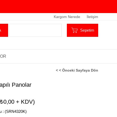
Kargom Nerede
İletişim
Sepetim
TOR
< < Önceki Sayfaya Dön
pılı Panolar
(₺0,00 + KDV)
u
(SRN4320K)