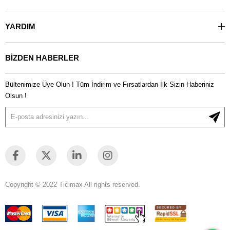
(400 V AC) 100 kA
(440 V AC) 100 kA
YARDIM
(500 V AC) 100 kA
(690 V AC) 100 kA
BİZDEN HABERLER
Anma Nihai Kısa Devre Kesme Kapasitesi (I cu ):
(230 V AC) 100 kA
Bültenimize Üye Olun ! Tüm İndirim ve Fırsatlardan İlk Sizin Haberiniz
(400 V AC) 100 kA
Olsun !
(440 V AC) 100 kA
(500 V AC) 100 kA
(690 V AC) 100 kA
Anma Anlık Kısa Devre Akımı Ayarı (I i ):
31.3 bir
Ayar Aralığı:
1,6 ... 2,5 A
Anma Çalışma Gücü AC-3 (P e ):
(400 V) Üç Faz 0.75 kW
Copyright © 2022 Ticimax All rights reserved.
Anma Çalışma Gerilimi:
Ana Devre 690 V AC
Ana Devre 250 V DC