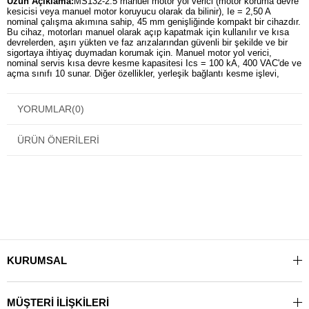
Uzun Açıklama:
MS132-2.5 manuel motor yol verici (motor koruma devre
kesicisi veya manuel motor koruyucu olarak da bilinir), Ie = 2,50 A
nominal çalışma akımına sahip, 45 mm genişliğinde kompakt bir cihazdır.
Bu cihaz, motorları manuel olarak açıp kapatmak için kullanılır ve kısa
devrelerden, aşırı yükten ve faz arızalarından güvenli bir şekilde ve bir
sigortaya ihtiyaç duymadan korumak için. Manuel motor yol verici,
nominal servis kısa devre kesme kapasitesi Ics = 100 kA, 400 VAC'de ve
açma sınıfı 10 sunar. Diğer özellikler, yerleşik bağlantı kesme işlevi,
sıcaklık telafisi, tetikleme mekanizması ve açık anahtarlı bir döner
koldadır. konum göstergesi. Manuel motor yol verici, üç ve tek fazlı
uygulamalar için uygundur. Yetkisiz değişikliklere karşı koruma sağlamak
YORUMLAR
(0)
için tutamak kilitlenebilir. Yardımcı kontaklar, sinyal kontakları, düşük
gerilim salıcıları,
ÜRÜN ÖNERILERI
Boyutlar
Ürün Net Genişliği:
45 mm
Ürün Net Yüksekliği:
90 mm
Ürün Net Derinliği / Uzunluğu:
86,75 mm
Ürün Net Ağırlığı:
0,265 kg
Teknik
KURUMSAL
Anma Servis Kısa Devre Kesme Kapasitesi (I cs ):
(230 V AC) 100 kA
(250 V DC) 10 kA Serisinde 3 Direk
MÜŞTERİ İLİŞKİLERİ