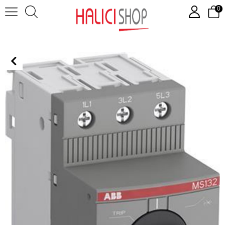
0
MS132-2.5 ( Motor Koruma Şalterleri )