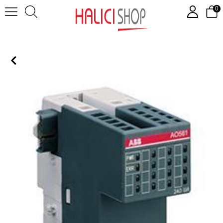
0
AO561( Analog giriş / çıkış modülleri - 2 AO )