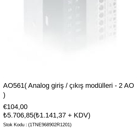
AO561( Analog giriş / çıkış modülleri - 2 AO
)
€104,00
₺5.706,85
(₺1.141,37 + KDV)
Stok Kodu
(1TNE968902R1201)