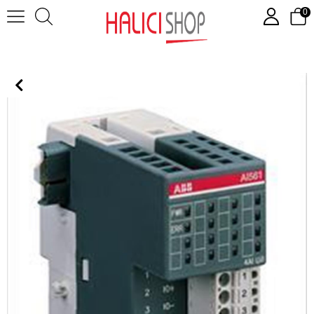
0
DI561 ( Dijital giriş/çıkış modülleri - 8 DI, 24 VDC )