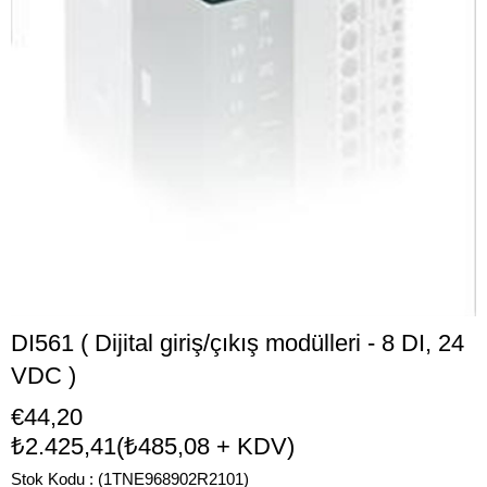
DI561 ( Dijital giriş/çıkış modülleri - 8 DI, 24
VDC )
€44,20
₺2.425,41
(₺485,08 + KDV)
Stok Kodu
(1TNE968902R2101)