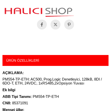
ÜRÜN ÖZELLIKLERI
AÇIKLAMA:
PM554-TP-ETH: AC500, Prog.Logic Denetleyici, 128kB, 8DI /
6DO-T, ETH, 24VDC, 1xRS485,2xOpsiyon Yuvası
Ek bilgi
ABB Tipi Tanımı:
PM554-TP-ETH
CN8:
85371091
Menşei ülke: