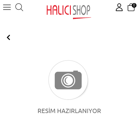
0
PM554-TP-ETH ( eCo CPU - 8DI, 6DO )