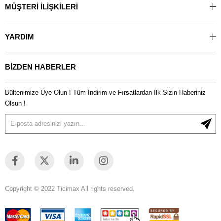
MÜŞTERİ İLİŞKİLERİ
Ürün Net Genişliği:
82 mm
Ürün tipi:
PLC AC500-Eco
Sadece Alıntı:
Hayır
YARDIM
BİZDEN HABERLER
Bültenimize Üye Olun ! Tüm İndirim ve Fırsatlardan İlk Sizin Haberiniz
Olsun !
Copyright © 2022 Ticimax All rights reserved.