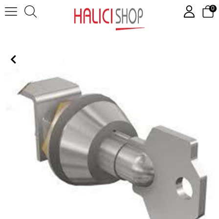
0
MOL-D motor üzerinde kilit ( Engelleyici Kilit )( Tmax )