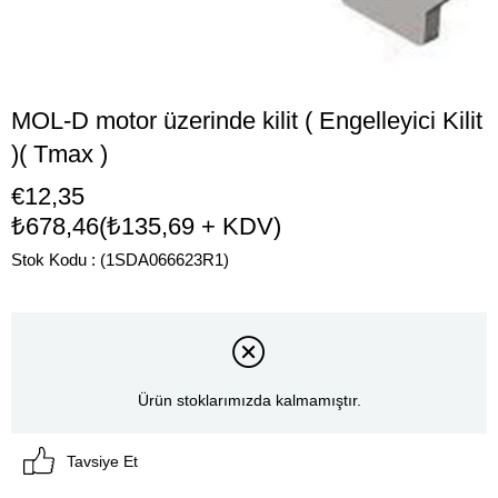
MOL-D motor üzerinde kilit ( Engelleyici Kilit
)( Tmax )
€12,35
₺678,46
(₺135,69 + KDV)
Stok Kodu
(1SDA066623R1)
Ürün stoklarımızda kalmamıştır.
Tavsiye Et